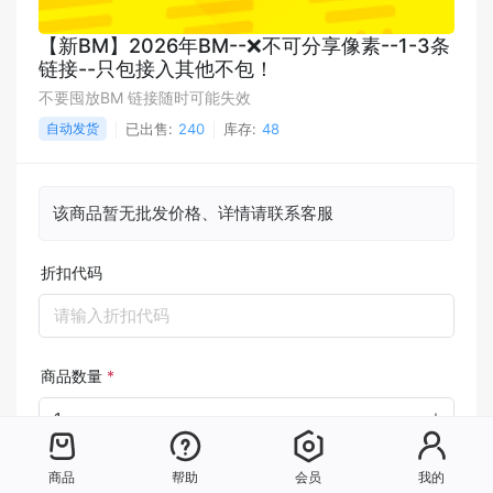
【新BM】2026年BM--❌不可分享像素--1-3条
链接--只包接入其他不包！
不要囤放BM 链接随时可能失效
自动发货
已出售:
240
库存:
48
该商品暂无批发价格、详情请联系客服
折扣代码
请输入折扣代码
商品数量
*
商品
帮助
会员
我的
支付方式
*