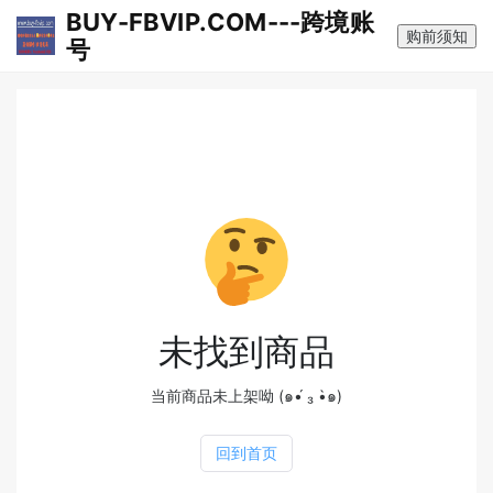
BUY-FBVIP.COM---跨境账
购前须知
号
未找到商品
当前商品未上架呦 (๑•́ ₃ •̀๑)
回到首页